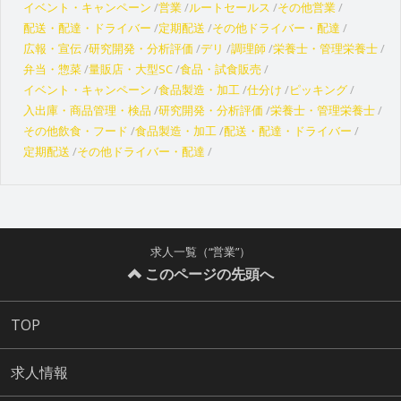
イベント・キャンペーン
営業
ルートセールス
その他営業
配送・配達・ドライバー
定期配送
その他ドライバー・配達
広報・宣伝
研究開発・分析評価
デリ
調理師
栄養士・管理栄養士
弁当・惣菜
量販店・大型SC
食品・試食販売
イベント・キャンペーン
食品製造・加工
仕分け
ピッキング
入出庫・商品管理・検品
研究開発・分析評価
栄養士・管理栄養士
その他飲食・フード
食品製造・加工
配送・配達・ドライバー
定期配送
その他ドライバー・配達
求人一覧（“営業”）
このページの先頭へ
TOP
求人情報