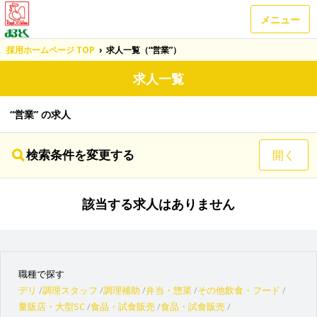
メニュー
採用ホームページ TOP
›
求人一覧（“営業”）
求人一覧
“営業” の求人
検索条件を変更する
開く
該当する求人はありません
職種で探す
デリ
調理スタッフ
調理補助
弁当・惣菜
その他飲食・フード
量販店・大型SC
食品・試食販売
食品・試食販売