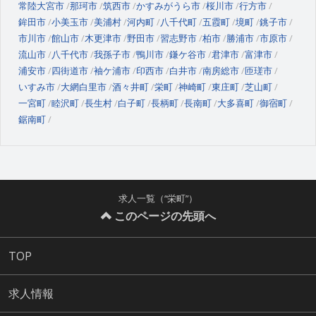
常陸大宮市
那珂市
筑西市
かすみがうら市
桜川市
行方市
鉾田市
小美玉市
美浦村
河内町
八千代町
五霞町
境町
銚子市
市川市
館山市
木更津市
野田市
習志野市
柏市
勝浦市
市原市
流山市
八千代市
我孫子市
鴨川市
鎌ケ谷市
君津市
富津市
浦安市
四街道市
袖ケ浦市
印西市
白井市
南房総市
匝瑳市
いすみ市
大網白里市
酒々井町
栄町
神崎町
東庄町
芝山町
一宮町
睦沢町
長生村
白子町
長柄町
長南町
大多喜町
御宿町
鋸南町
求人一覧（“栄町”）
このページの先頭へ
TOP
求人情報