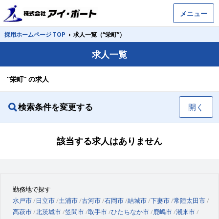
メニュー
採用ホームページ TOP
›
求人一覧（“栄町”）
求人一覧
“栄町” の求人
検索条件を変更する
開く
該当する求人はありません
勤務地で探す
水戸市
日立市
土浦市
古河市
石岡市
結城市
下妻市
常陸太田市
高萩市
北茨城市
笠間市
取手市
ひたちなか市
鹿嶋市
潮来市