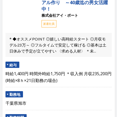
アル作り ～40歳迄の男女活躍
中！
株式会社アイ・ポート
派遣社員
* ◆オススメPOINT ◎嬉しい高時給スタート ◎月収モ
デル23万～ ◎フルタイムで安定して稼げる ◎基本は土
日休みで予定が立てやすい 〈求める人材〉 ＊未...
給与
時給1,400円 時間外時給1,750円 ＊収入例 月収235,200円
(時給×8ｈ×21日勤務の場合)
勤務地
千葉県旭市