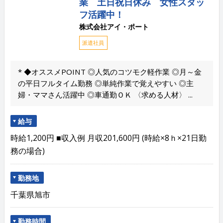
業 土日祝日休み 女性スタッ
フ活躍中！
株式会社アイ・ポート
派遣社員
* ◆オススメPOINT ◎人気のコツモク軽作業 ◎月～金
の平日フルタイム勤務 ◎単純作業で覚えやすい ◎主
婦・ママさん活躍中 ◎車通勤ＯＫ 〈求める人材〉 ...
給与
時給1,200円 ■収入例 月収201,600円 (時給×8ｈ×21日勤
務の場合)
勤務地
千葉県旭市
勤務時間