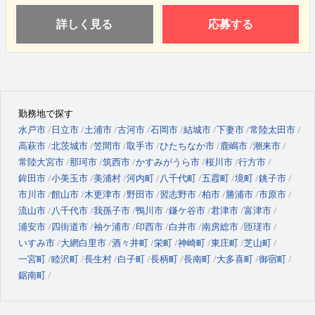
詳しく見る
応募する
勤務地で探す
水戸市
日立市
土浦市
古河市
石岡市
結城市
下妻市
常陸太田市
高萩市
北茨城市
笠間市
取手市
ひたちなか市
鹿嶋市
潮来市
常陸大宮市
那珂市
筑西市
かすみがうら市
桜川市
行方市
鉾田市
小美玉市
美浦村
河内町
八千代町
五霞町
境町
銚子市
市川市
館山市
木更津市
野田市
習志野市
柏市
勝浦市
市原市
流山市
八千代市
我孫子市
鴨川市
鎌ケ谷市
君津市
富津市
浦安市
四街道市
袖ケ浦市
印西市
白井市
南房総市
匝瑳市
いすみ市
大網白里市
酒々井町
栄町
神崎町
東庄町
芝山町
一宮町
睦沢町
長生村
白子町
長柄町
長南町
大多喜町
御宿町
鋸南町