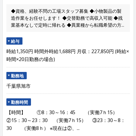
◆資格、経験不問の工場スタッフ募集 ◆小物製品の製
造作業をお任せします！ ◆交替勤務で高収入可能 ◆残
業基本なしで定時に帰れる ◆異業種から転職希望の方...
給与
時給1,350円 時間外時給1,688円 月収：227,850円 (時給×
時間×20日勤務の場合)
勤務地
千葉県旭市
勤務時間
【時間】 ①8：30～16：45 （実働7ｈ15）
②15：30～23：30 （実働7ｈ15） ③23：30～8：
30 （実働8ｈ） ※現在は②、...