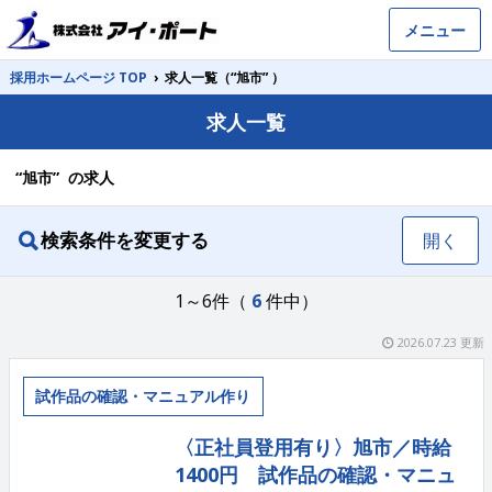
メニュー
採用ホームページ TOP
›
求人一覧（“旭市” ）
求人一覧
“旭市” の求人
検索条件を変更する
開く
1～6件（
6
件中）
2026.07.23 更新
試作品の確認・マニュアル作り
〈正社員登用有り〉旭市／時給
1400円 試作品の確認・マニュ