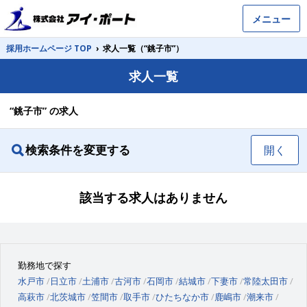
メニュー
採用ホームページ TOP
›
求人一覧（“銚子市”）
求人一覧
“銚子市” の求人
検索条件を変更する
開く
該当する求人はありません
勤務地で探す
水戸市
日立市
土浦市
古河市
石岡市
結城市
下妻市
常陸太田市
高萩市
北茨城市
笠間市
取手市
ひたちなか市
鹿嶋市
潮来市