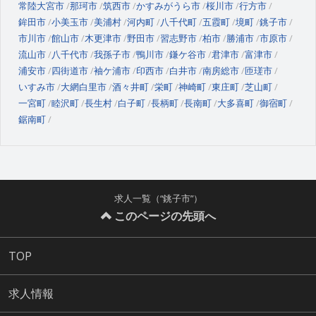
常陸大宮市
那珂市
筑西市
かすみがうら市
桜川市
行方市
鉾田市
小美玉市
美浦村
河内町
八千代町
五霞町
境町
銚子市
市川市
館山市
木更津市
野田市
習志野市
柏市
勝浦市
市原市
流山市
八千代市
我孫子市
鴨川市
鎌ケ谷市
君津市
富津市
浦安市
四街道市
袖ケ浦市
印西市
白井市
南房総市
匝瑳市
いすみ市
大網白里市
酒々井町
栄町
神崎町
東庄町
芝山町
一宮町
睦沢町
長生村
白子町
長柄町
長南町
大多喜町
御宿町
鋸南町
求人一覧（“銚子市”）
このページの先頭へ
TOP
求人情報