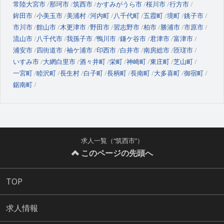
常陸大宮市
那珂市
筑西市
かすみがうら市
桜川市
行方市
鉾田市
小美玉市
美浦村
河内町
八千代町
五霞町
境町
銚子市
市川市
館山市
木更津市
野田市
習志野市
柏市
勝浦市
市原市
流山市
八千代市
我孫子市
鴨川市
鎌ケ谷市
君津市
富津市
浦安市
四街道市
袖ケ浦市
印西市
白井市
南房総市
匝瑳市
いすみ市
大網白里市
酒々井町
栄町
神崎町
東庄町
芝山町
一宮町
睦沢町
長生村
白子町
長柄町
長南町
大多喜町
御宿町
鋸南町
求人一覧（“筑西市”）
このページの先頭へ
TOP
求人情報