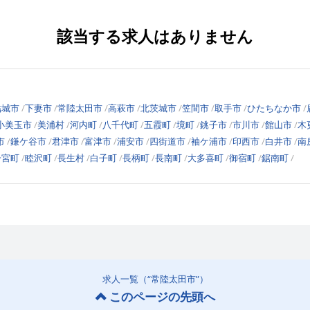
該当する求人はありません
結城市
下妻市
常陸太田市
高萩市
北茨城市
笠間市
取手市
ひたちなか市
小美玉市
美浦村
河内町
八千代町
五霞町
境町
銚子市
市川市
館山市
木
市
鎌ケ谷市
君津市
富津市
浦安市
四街道市
袖ケ浦市
印西市
白井市
南
一宮町
睦沢町
長生村
白子町
長柄町
長南町
大多喜町
御宿町
鋸南町
求人一覧（“常陸太田市”）
このページの先頭へ