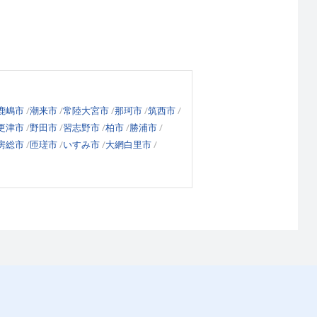
鹿嶋市
潮来市
常陸大宮市
那珂市
筑西市
更津市
野田市
習志野市
柏市
勝浦市
房総市
匝瑳市
いすみ市
大網白里市