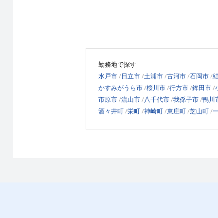
勤務地で探す
水戸市
日立市
土浦市
古河市
石岡市
かすみがうら市
桜川市
行方市
鉾田市
市原市
流山市
八千代市
我孫子市
鴨川
酒々井町
栄町
神崎町
東庄町
芝山町