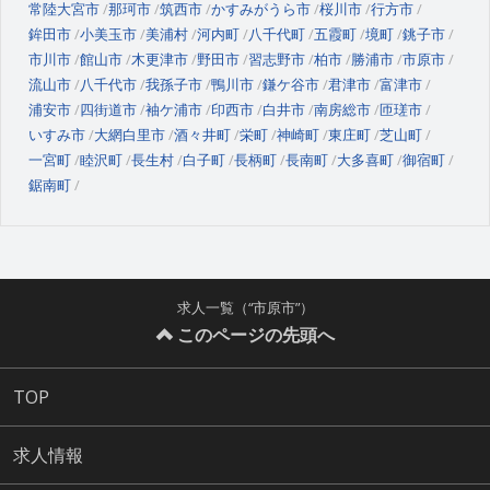
常陸大宮市
那珂市
筑西市
かすみがうら市
桜川市
行方市
鉾田市
小美玉市
美浦村
河内町
八千代町
五霞町
境町
銚子市
市川市
館山市
木更津市
野田市
習志野市
柏市
勝浦市
市原市
流山市
八千代市
我孫子市
鴨川市
鎌ケ谷市
君津市
富津市
浦安市
四街道市
袖ケ浦市
印西市
白井市
南房総市
匝瑳市
いすみ市
大網白里市
酒々井町
栄町
神崎町
東庄町
芝山町
一宮町
睦沢町
長生村
白子町
長柄町
長南町
大多喜町
御宿町
鋸南町
求人一覧（“市原市”）
このページの先頭へ
TOP
求人情報