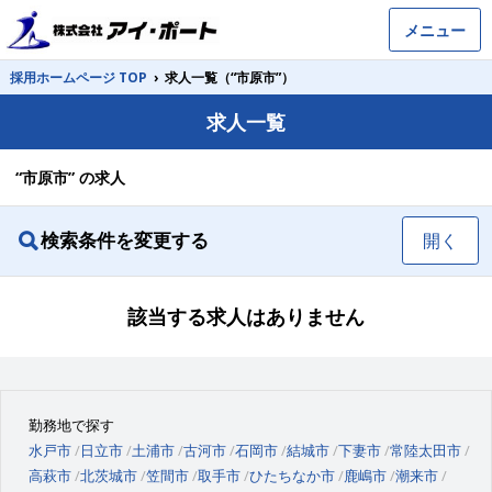
メニュー
採用ホームページ TOP
›
求人一覧（“市原市”）
求人一覧
“市原市” の求人
検索条件を変更する
開く
該当する求人はありません
勤務地で探す
水戸市
日立市
土浦市
古河市
石岡市
結城市
下妻市
常陸太田市
高萩市
北茨城市
笠間市
取手市
ひたちなか市
鹿嶋市
潮来市