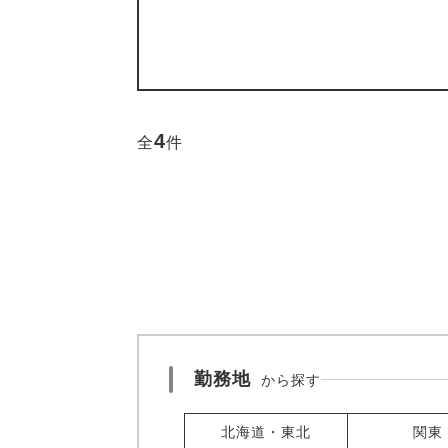
4
全
件
勤務地
から探す
北海道・東北
関東