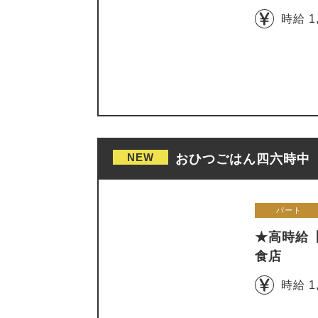
時給 1
NEW
おひつごはん四六時中 
パート
★高時給【
食店
時給 1