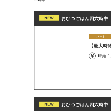
4
全
件
NEW
おひつごはん四六時中 
パート
【最大時
時給 1
NEW
おひつごはん四六時中 