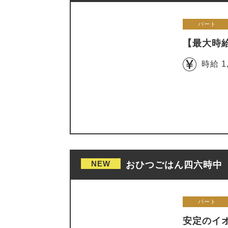
パート
【最大時
時給 1
NEW
おひつごはん四六時中 
パート
安定のイ