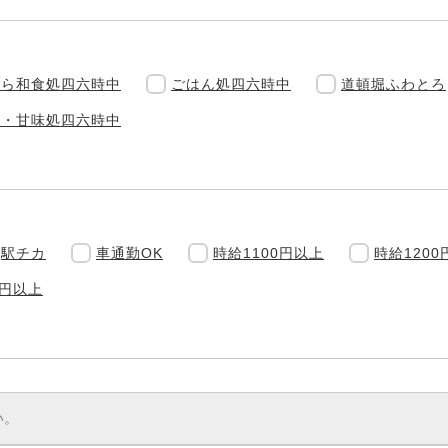
ぷら和食処四六時中
ごはん処四六時中
道頓堀ふわとろ
食・甘味処四六時中
駅チカ
車通勤OK
時給1100円以上
時給1200
0円以上