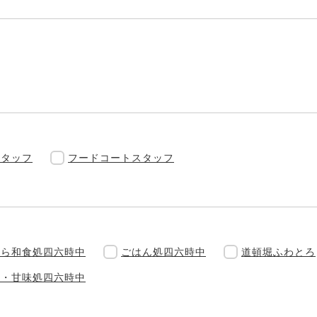
スタッフ
フードコートスタッフ
ぷら和食処四六時中
ごはん処四六時中
道頓堀ふわとろ
食・甘味処四六時中