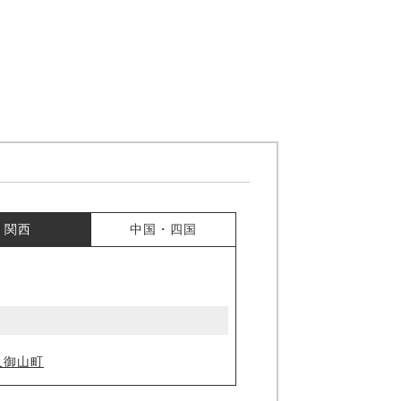
関西
中国・四国
久御山町