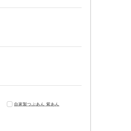
自家製つぶあん 紫あん