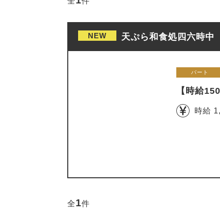
1
全
件
NEW
天ぷら和食処四六時中 
パート
【時給1
時給 1
1
全
件