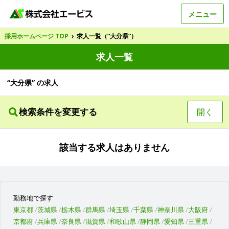
メニュー
採用ホームページ TOP
›
求人一覧（“大分県”）
求人一覧
“大分県” の求人
検索条件を変更する
開く
該当する求人はありません
勤務地で探す
東京都
茨城県
栃木県
群馬県
埼玉県
千葉県
神奈川県
大阪府
京都府
兵庫県
奈良県
滋賀県
和歌山県
静岡県
愛知県
三重県