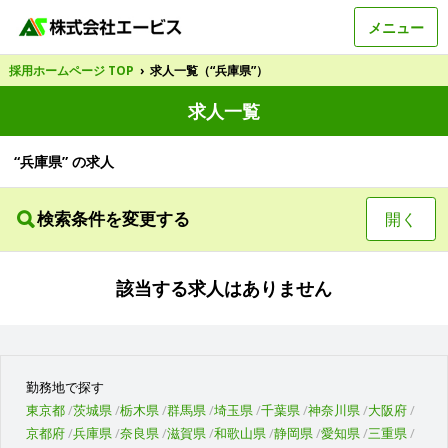
メニュー
採用ホームページ TOP
›
求人一覧（“兵庫県”）
求人一覧
“兵庫県” の求人
検索条件を変更する
開く
該当する求人はありません
勤務地で探す
東京都
茨城県
栃木県
群馬県
埼玉県
千葉県
神奈川県
大阪府
京都府
兵庫県
奈良県
滋賀県
和歌山県
静岡県
愛知県
三重県