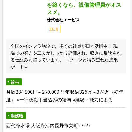
を築くなら、設備管理員がオス
スメ。
株式会社エービス
正社員
全国のインフラ施設で、多くの社員が日々活躍中！ 現
場での努力や工夫がしっかり評価され、収入に反映され
る仕組みも整っています。 コツコツと積み重ねた成果
が、 目...
給与
月給234,500円～270,000円 年収約326万～374万（初年
度） ※一律夜勤手当込みの給与 ※経験・能力による
勤務地
西代浄水場 大阪府河内長野市栄町27-27