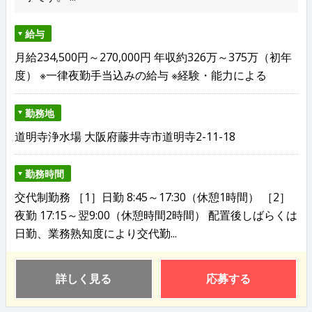
給与
月給234,500円～270,000円 年収約326万～375万（初年
度） ※一律夜勤手当込みの給与 ※経験・能力による
勤務地
道明寺浄水場 大阪府藤井寺市道明寺2-11-18
勤務時間
交代制勤務 ［1］日勤 8:45～17:30（休憩1時間） ［2］
夜勤 17:15～翌9:00（休憩時間2時間） 配置後しばらくは
日勤、業務熟知度により交代勤...
詳しく見る
応募する