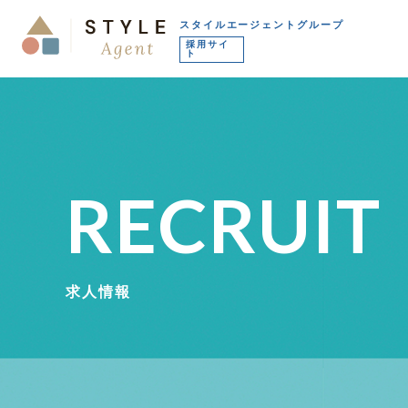
スタイルエージェントグループ
採用サイ
ト
R
E
C
R
U
I
T
求
人
情
報