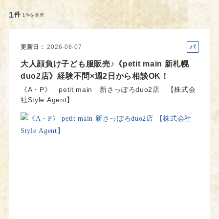
1
件
1件を表示
更新日
2026-08-07
パ
ー
大人顔負け子ども服販売♪《petit main 新札幌
ト
duo2店》経験不問×週2日から相談OK！
《A・P》 petit main 新さっぽろduo2店 【株式会
社Style Agent】