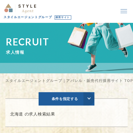
スタイルエージェントグループ
採用サイト
R
E
C
R
U
I
T
求
人
情
報
スタイルエージェントグループ｜アパレル・販売代行採用サイト TO
条件を指定する
北海道 の求人検索結果