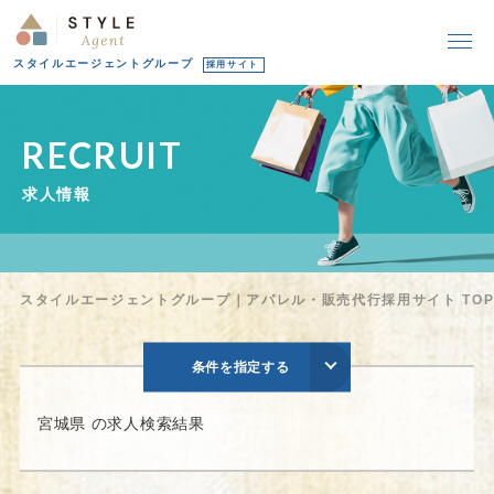
スタイルエージェントグループ
採用サイト
R
E
C
R
U
I
T
求
人
情
報
スタイルエージェントグループ｜アパレル・販売代行採用サイト TO
条件を指定する
宮城県 の求人検索結果