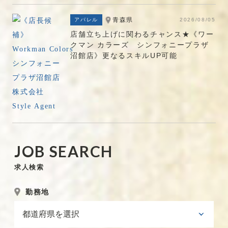
青森県
アパレル
2026/08/05
店舗立ち上げに関わるチャンス★《ワー
クマン カラーズ シンフォニープラザ
沼館店》更なるスキルUP可能
J
O
B
S
E
A
R
C
H
求人検索
勤務地