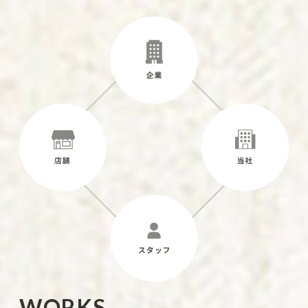
W
O
R
K
S