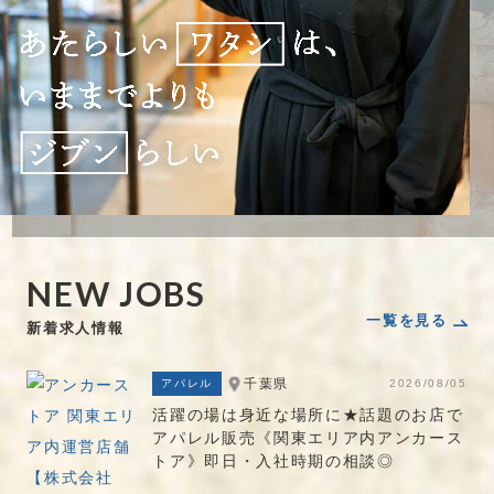
N
E
W
J
O
B
S
一覧を見る
新着求人情報
千葉県
アパレル
2026/08/05
活躍の場は身近な場所に★話題のお店で
アパレル販売《関東エリア内アンカース
トア》即日・入社時期の相談◎