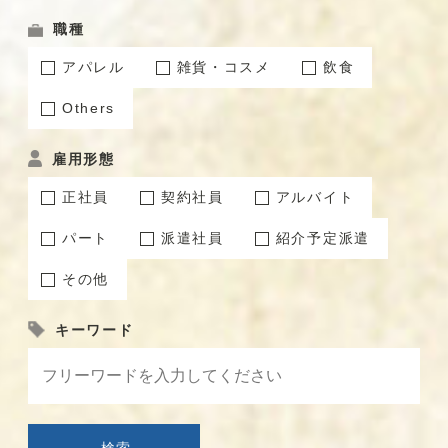
職種
アパレル
雑貨・コスメ
飲食
Others
雇用形態
正社員
契約社員
アルバイト
パート
派遣社員
紹介予定派遣
その他
キーワード