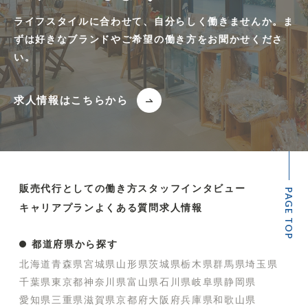
ライフスタイルに合わせて、自分らしく働きませんか。ま
ずは好きなブランドやご希望の働き方をお聞かせくださ
い。
求人情報はこちらから
販売代行としての働き方
スタッフインタビュー
PAGE TOP
キャリアプラン
よくある質問
求人情報
都道府県から探す
北海道
青森県
宮城県
山形県
茨城県
栃木県
群馬県
埼玉県
千葉県
東京都
神奈川県
富山県
石川県
岐阜県
静岡県
愛知県
三重県
滋賀県
京都府
大阪府
兵庫県
和歌山県