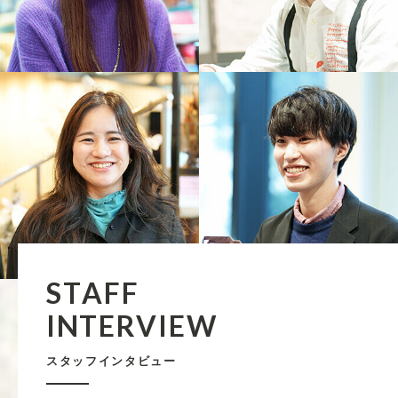
S
T
A
F
F
I
N
T
E
R
V
I
E
W
スタッフインタビュー