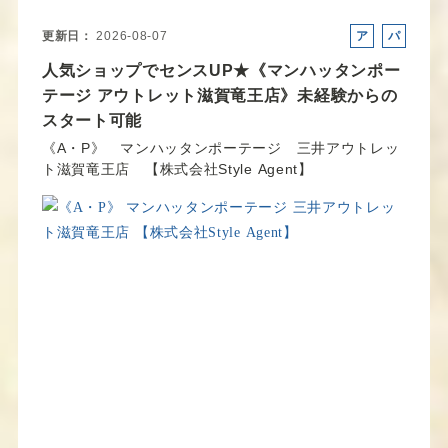
更新日
2026-08-07
ア
パ
ル
ー
人気ショップでセンスUP★《マンハッタンポー
バ
ト
テージ アウトレット滋賀竜王店》未経験からの
イ
スタート可能
ト
《A・P》 マンハッタンポーテージ 三井アウトレッ
ト滋賀竜王店 【株式会社Style Agent】