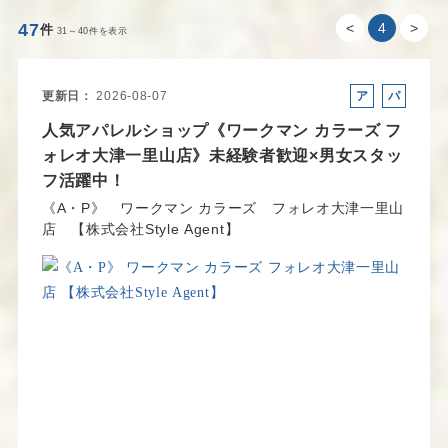
47
<
4
>
件
31～40件を表示
更新日
2026-08-07
ア
パ
ル
ー
人気アパレルショップ《ワークマン カラーズ フ
バ
ト
ォレオ大津一里山店》未経験者歓迎×男女スタッ
イ
フ活躍中！
ト
《A・P》 ワークマン カラーズ フォレオ大津一里山
店 【株式会社Style Agent】