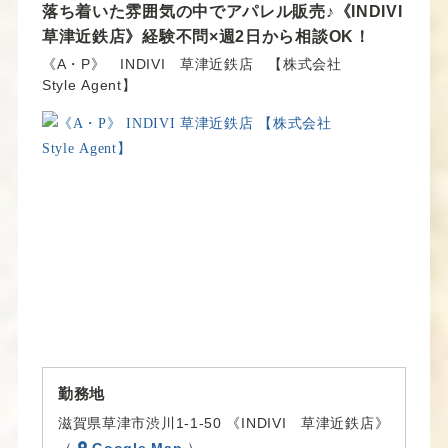
落ち着いた雰囲気の中でアパレル販売♪《INDIVI
バ
ト
草津近鉄店》経験不問×週2日から相談OK！
イ
《A・P》 INDIVI 草津近鉄店 【株式会社
ト
Style Agent】
勤務地
滋賀県草津市渋川1-1-50 《INDIVI 草津近鉄店》