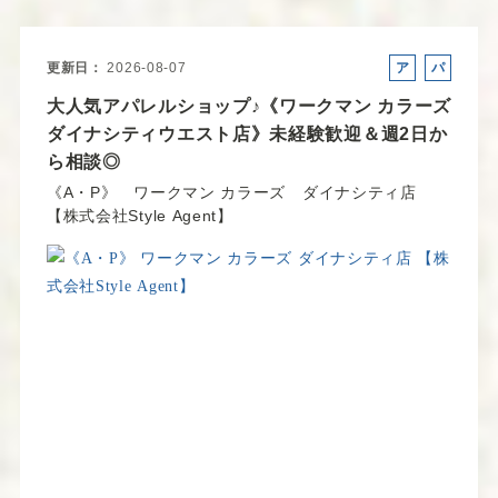
更新日
2026-08-07
ア
パ
ル
ー
大人気アパレルショップ♪《ワークマン カラーズ
バ
ト
ダイナシティウエスト店》未経験歓迎＆週2日か
イ
ら相談◎
ト
《A・P》 ワークマン カラーズ ダイナシティ店
【株式会社Style Agent】