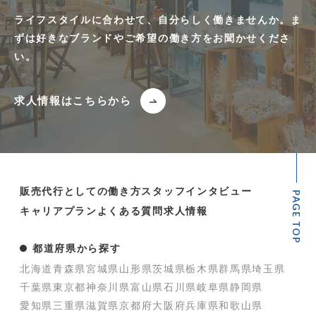
ライフスタイルに合わせて、自分らしく働きませんか。ま
ずは好きなブランドやご希望の働き方をお聞かせくださ
い。
求人情報はこちらから
販売代行としての働き方
スタッフインタビュー
PAGE TOP
キャリアプラン
よくある質問
求人情報
都道府県から探す
北海道
青森県
宮城県
山形県
茨城県
栃木県
群馬県
埼玉県
千葉県
東京都
神奈川県
富山県
石川県
岐阜県
静岡県
愛知県
三重県
滋賀県
京都府
大阪府
兵庫県
和歌山県