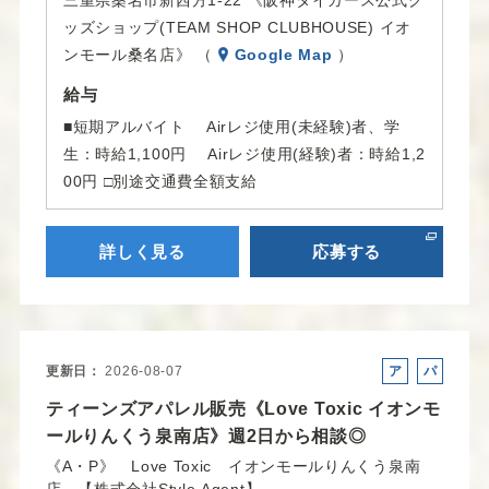
ッズショップ(TEAM SHOP CLUBHOUSE) イオ
ンモール桑名店》 （
Google Map
）
給与
■短期アルバイト Airレジ使用(未経験)者、学
生：時給1,100円 Airレジ使用(経験)者：時給1,2
00円 □別途交通費全額支給
詳しく見る
応募する
更新日
2026-08-07
ア
パ
ル
ー
ティーンズアパレル販売《Love Toxic イオンモ
バ
ト
ールりんくう泉南店》週2日から相談◎
イ
《A・P》 Love Toxic イオンモールりんくう泉南
ト
店 【株式会社Style Agent】