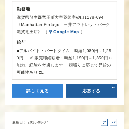
勤務地
滋賀県蒲生郡竜王町大字薬師字砂山1178-694
《Manhattan Portage 三井アウトレットパーク
滋賀竜王店》 （
Google Map
）
給与
■アルバイト・パートタイム：時給1,080円～1,25
0円 ※ 販売職経験者：時給1,150円～1,350円 □
能力、経験を考慮します 頑張りに応じて昇給の
可能性あり □…
詳しく見る
応募する
更新日
2026-08-07
ア
パ
ル
ー