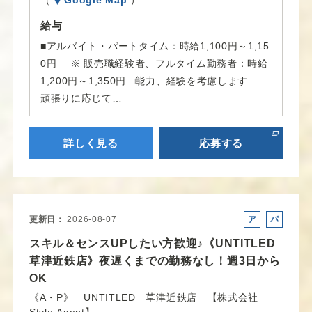
（
Google Map
）
給与
■アルバイト・パートタイム：時給1,100円～1,15
0円 ※ 販売職経験者、フルタイム勤務者：時給
1,200円～1,350円 □能力、経験を考慮します
頑張りに応じて…
詳しく見る
応募する
更新日
2026-08-07
ア
パ
ル
ー
スキル＆センスUPしたい方歓迎♪《UNTITLED
バ
ト
草津近鉄店》夜遅くまでの勤務なし！週3日から
イ
OK
ト
《A・P》 UNTITLED 草津近鉄店 【株式会社