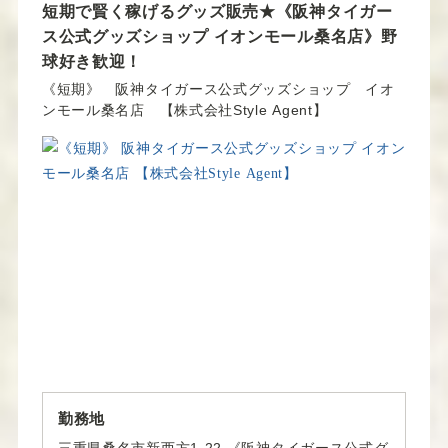
短期で賢く稼げるグッズ販売★《阪神タイガー
バ
ト
ス公式グッズショップ イオンモール桑名店》野
イ
球好き歓迎！
ト
《短期》 阪神タイガース公式グッズショップ イオ
ンモール桑名店 【株式会社Style Agent】
勤務地
三重県桑名市新西方1-22 《阪神タイガース公式グ