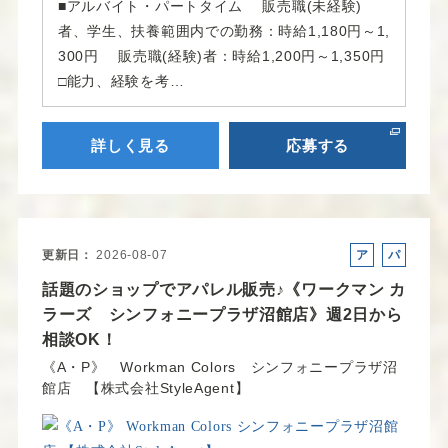
■アルバイト・パートタイム 販売職(未経験)
者、学生、扶養範囲内での勤務：時給1,180円～1,
300円 販売職(経験)者：時給1,200円～1,350円
□能力、経験を考…
詳しく見る
応募する
更新日
2026-08-07
ア
パ
ル
ー
話題のショップでアパレル販売♪《ワークマン カ
バ
ト
ラーズ シンフォニープラザ沼館店》週2日から
イ
相談OK！
ト
《A・P》 Workman Colors シンフォニープラザ沼
館店 【株式会社StyleAgent】