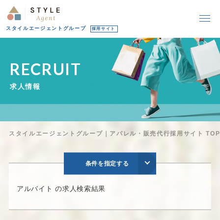
スタイルエージェントグループ
採用サイト
R
E
C
R
U
I
T
求
人
情
報
スタイルエージェントグループ｜アパレル・販売代行採用サイト TO
条件を指定する
アルバイト の求人検索結果