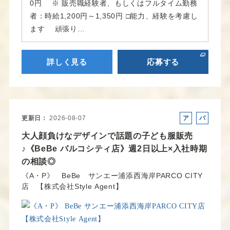
0円 ※ 販売職経験者、もしくはフルタイム勤務
者：時給1,200円～1,350円 □能力、経験を考慮し
ます 頑張り…
詳しく見る
応募する
更新日
2026-08-07
ア
パ
ル
ー
大人顔負けなデザインで話題の子ども服販売
バ
ト
♪《BeBe パルコシティ店》週2日以上×入社時期
イ
の相談◎
ト
《A・P》 BeBe サンエー浦添西海岸PARCO CITY
店 【株式会社Style Agent】