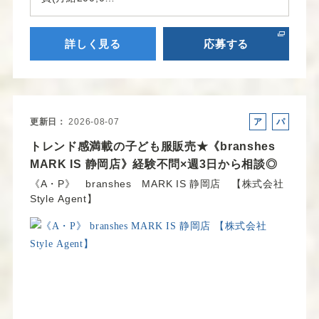
詳しく見る
応募する
更新日
2026-08-07
ア
パ
ル
ー
トレンド感満載の子ども服販売★《branshes
バ
ト
MARK IS 静岡店》経験不問×週3日から相談◎
イ
《A・P》 branshes MARK IS 静岡店 【株式会社
ト
Style Agent】