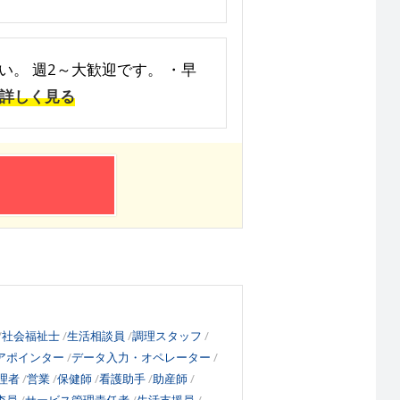
。 週2～大歓迎です。 ・早
詳しく見る
社会福祉士
生活相談員
調理スタッフ
アポインター
データ入力・オペレーター
理者
営業
保健師
看護助手
助産師