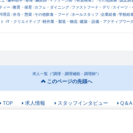
工士
歯科助手
整体
鍼灸師
マッサージ師（有資格者）
その他医療
認定調
ティー
教育・保育
カフェ・ダイニング
ファストフード・デリ
スイーツ・
料理店
弁当・惣菜
その他飲食・フード
ホールスタッフ
企業給食
学校給
ント
IT・クリエイティブ
軽作業・製造・物流
建築・設備・アクティブワー
求人一覧（“調理・調理補助・調理師”）
このページの先頭へ
TOP
求人情報
スタッフインタビュー
Q＆A
© Ryuseikai All Rights Reserved.
Googleアナリティクスの利用について