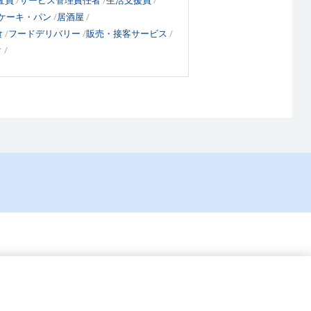
査員
サービス管理責任者
生活支援員
ケーキ・パン
居酒屋
食
フードデリバリー
販売・接客サービス
ク
コーポレートサイト