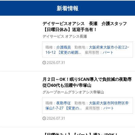
新着情報
デイサービスオアシス 長瀬 介護スタッフ
【日曜日休み】送迎手当有！
デイサービス オアシス長瀬
職種：
介護職員
勤務地：
大阪府東大阪市小若江2ｰ
16ｰ12 【変更の範囲...
雇用形態：
パート
2026.07.31
月２日～OK！眠りSCAN導入で負担減の夜勤専
従◎60代も活躍中/帝塚山
グループホームグランオアシス帝塚山
職種：
夜勤専従
勤務地：
大阪府大阪市阿倍野区帝
塚山1-7-27 【変更の...
雇用形態：
パート
2026.07.31
【日曜休み！】【パート】週2～でOK！