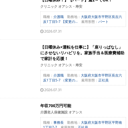
クリニック オアシス・寿安
職種：
介護職
勤務地：
大阪府大阪市平野区長吉六
反1丁目5-7 【変更の...
雇用形態：
パート
2026.07.31
【日曜休み×運転を仕事に】「座りっぱなし」
にさせないリハビリを。家族手当＆医療費補助
で家計を応援！
クリニック オアシス・寿安
職種：
介護職
勤務地：
大阪府大阪市平野区長吉六
反1丁目5-7 （変更の...
雇用形態：
正社員
2026.07.31
年収700万円可能
介護老人保健施設 オアシス
職種：
事務長
勤務地：
大阪府大阪市平野区平野南
1丁目7-7
雇用形態：
正社員