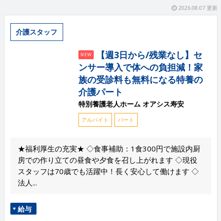
2026.08.07 更新
介護スタッフ
【週3日から/残業なし】セ
NEW
ンサー導入で体への負担減！家
族の受診料も無料になる特養の
介護パート
特別養護老人ホーム オアシス寿安
アルバイト
パート
★福利厚生の充実★ ◇食事補助：1食300円で施設内厨
房での作り立ての昼食や夕食を召し上がれます ◇現役
スタッフは70歳でも活躍中！長く安心して働けます ◇
法人...
給与