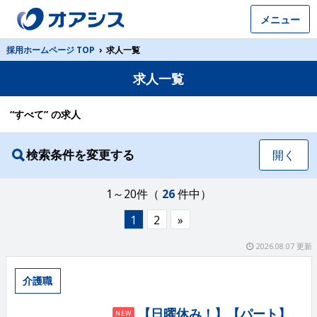
メニュー
採用ホームページ TOP
›
求人一覧
求人一覧
“すべて” の求人
検索条件を変更する
開く
1～20件（
26
件中）
1
2
»
2026.08.07 更新
介護職
【日曜休み！】【パート】
NEW