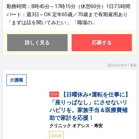
勤務時間：8時45分～17時15分（休憩60分）1日7.5時間
パート：週3日～OK 定年65歳／70歳まで有期雇用あり
「まずは話を聞いてみたい」 「職場の...
詳しく見る
応募する
2026.08.07 更新
介護職
【日曜休み×運転を仕事に】
NEW
「座りっぱなし」にさせないリ
ハビリを。家族手当＆医療費補
助で家計を応援！
クリニック オアシス・寿安
正社員