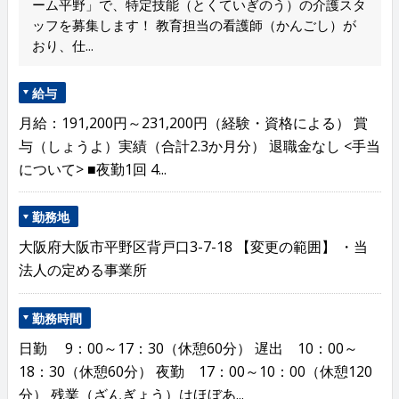
ーム平野」で、特定技能（とくていぎのう）の介護スタ
ッフを募集します！ 教育担当の看護師（かんごし）が
おり、仕...
給与
月給：191,200円～231,200円（経験・資格による） 賞
与（しょうよ）実績（合計2.3か月分） 退職金なし <手当
について> ■夜勤1回 4...
勤務地
大阪府大阪市平野区背戸口3-7-18 【変更の範囲】 ・当
法人の定める事業所
勤務時間
日勤 9：00～17：30（休憩60分） 遅出 10：00～
18：30（休憩60分） 夜勤 17：00～10：00（休憩120
分） 残業（ざんぎょう）はほぼあ...