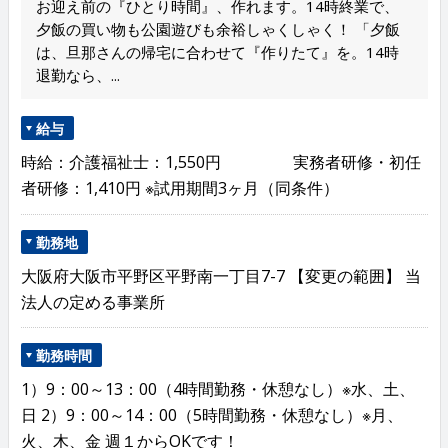
お迎え前の『ひとり時間』、作れます。14時終業で、
夕飯の買い物も公園遊びも余裕しゃくしゃく！ 「夕飯
は、旦那さんの帰宅に合わせて『作りたて』を。14時
退勤なら、...
給与
時給：介護福祉士：1,550円 実務者研修・初任
者研修：1,410円 ※試用期間3ヶ月（同条件）
勤務地
大阪府大阪市平野区平野南一丁目7-7 【変更の範囲】 当
法人の定める事業所
勤務時間
1）9：00～13：00（4時間勤務・休憩なし）※水、土、
日 2）9：00～14：00（5時間勤務・休憩なし）※月、
火、木、金 週１からOKです！