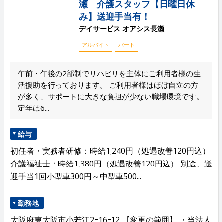
瀬 介護スタッフ【日曜日休
み】送迎手当有！
デイサービス オアシス長瀬
アルバイト
パート
午前・午後の2部制でリハビリを主体にご利用者様の生
活援助を行っております。 ご利用者様はほぼ自立の方
が多く、サポートに大きな負担が少ない職場環境です。
定年は6...
給与
初任者・実務者研修：時給1,240円（処遇改善120円込）
介護福祉士：時給1,380円（処遇改善120円込） 別途、送
迎手当1回小型車300円～中型車500...
勤務地
大阪府東大阪市小若江2ｰ16ｰ12 【変更の範囲】 ・当法人