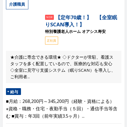
介護職員
【定年70歳！】 【全室眠
NEW
りSCAN導入！】
特別養護老人ホーム オアシス寿安
正社員
★介護に専念できる環境★ ◇ドクターが常駐、看護ス
タッフを多く配置しているので、医療的な対応も安心
◇全室に見守り支援システム（眠りSCAN）を導入し、
ご利用者...
給与
■月給：268,200円～345,200円（経験・資格による）
※資格・職務・住宅・夜勤手当（５回）・通信手当等含
む ■賞与：年3回（前年実績3.5ヶ月）...