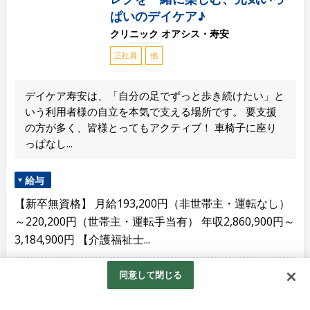
ぱいのデイケア♪
クリニック オアシス・寿安
正社員
他
デイケア寿安は、「自分の足でずっと歩き続けたい」と
いう利用者様の自立を本気で支える場所です。 要支援
の方が多く、皆様とってもアクティブ！ 車椅子に座り
っぱなし...
給与
【新卒無資格】 月給193,200円（非世帯主・運転なし）
～220,200円（世帯主・運転手当有） 年収2,860,900円～
3,184,900円 【介護福祉士...
同意して閉じる
勤務地
大阪府大阪市平野区長吉六反1丁目5-7 （変更の範囲）