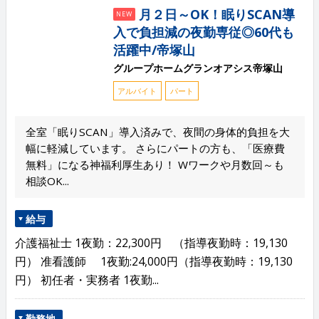
月２日～OK！眠りSCAN導
NEW
入で負担減の夜勤専従◎60代も
活躍中/帝塚山
グループホームグランオアシス帝塚山
アルバイト
パート
全室「眠りSCAN」導入済みで、夜間の身体的負担を大
幅に軽減しています。 さらにパートの方も、「医療費
無料」になる神福利厚生あり！ Wワークや月数回～も
相談OK...
給与
介護福祉士 1夜勤：22,300円 （指導夜勤時：19,130
円） 准看護師 1夜勤:24,000円（指導夜勤時：19,130
円） 初任者・実務者 1夜勤...
勤務地