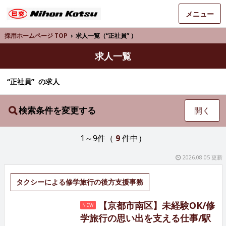
メニュー
採用ホームページ TOP
›
求人一覧（“正社員” ）
求人一覧
“正社員” の求人
検索条件を変更する
開く
1～9件（
9
件中）
2026.08.05 更新
タクシーによる修学旅行の後方支援事務
【京都市南区】未経験OK/修
NEW
学旅行の思い出を支える仕事/駅