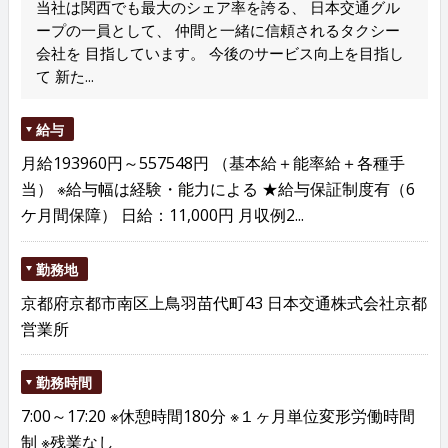
当社は関西でも最大のシェア率を誇る、 日本交通グル
ープの一員として、 仲間と一緒に信頼されるタクシー
会社を 目指しています。 今後のサービス向上を目指し
て 新た...
給与
月給193960円～557548円 （基本給＋能率給＋各種手
当） ※給与幅は経験・能力による ★給与保証制度有（6
ケ月間保障） 日給：11,000円 月収例2...
勤務地
京都府京都市南区上鳥羽苗代町43 日本交通株式会社京都
営業所
勤務時間
7:00～17:20 ※休憩時間180分 ※１ヶ月単位変形労働時間
制 ※残業なし