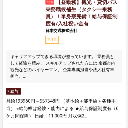
【昼勤務】観光・貸切バス
NEW
乗務職候補生（タクシー乗務
員）！単身寮完備！給与保証制
度有/入社祝い金有
日本交通株式会社
正社員
キャリアアップできる環境が整っています。 乗務員と
して経験を積み、 スキルアップされた方には 京都市内
観光などのハイヤーマン、 企業専属担当や法人社有車
担当、...
給与
月給193960円～557548円 （基本給＋能率給＋各種手
当） ※給与幅は経験・能力による ★給与保証制度有（6
ケ月間保障） 日給：11,000円 月収例2...