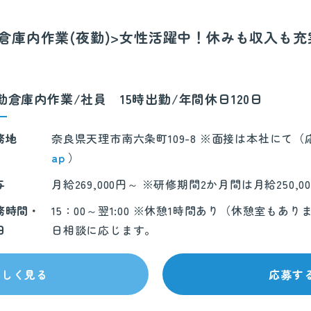
冷蔵倉庫内作業(夜勤)>女性活躍中！休みも収入も
勤倉庫内作業/社員 15時出勤/年間休日120日
務地
奈良県天理市南六条町109-8 ※面接は本社にて
ap
）
与
月給269,000円～ ※研修期間2か月間は月給250,0
務時間・
15：00～翌1:00 ※休憩1時間あり（休憩室も
日
日相談に応じます。
詳しく見る
応募す