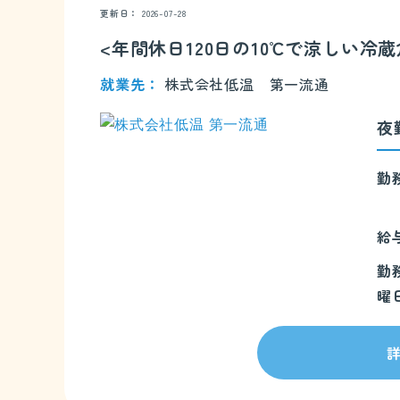
更新日
2026-07-28
<年間休日120日の10℃で涼しい
就業先
株式会社低温 第一流通
夜
勤
給
勤
曜