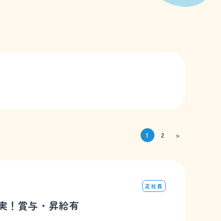
1
2
>
正社員
充実！賞与・昇給有