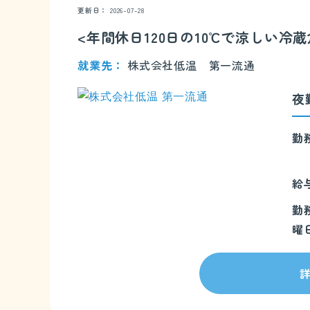
更新日
2026-07-28
<年間休日120日の10℃で涼しい
就業先
株式会社低温 第一流通
夜
勤
給
勤
曜