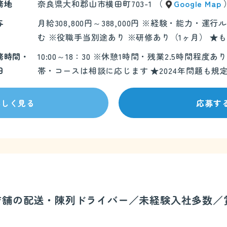
務地
奈良県大和郡山市横田町703-1 （
Google Map
与
月給308,800円～388,000円 ※経験・能力
む ※役職手当別途あり ※研修あり（1ヶ月） ★
務時間・
10:00～18：30 ※休憩1時間・残業2.5時間
日
帯・コースは相談に応じます ★2024年問題も規
詳しく見る
応募す
～4店舗の配送・陳列ドライバー／未経験入社多数