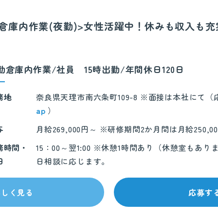
冷蔵倉庫内作業(夜勤)>女性活躍中！休みも収入も
勤倉庫内作業/社員 15時出勤/年間休日120日
務地
奈良県天理市南六条町109-8 ※面接は本社にて
ap
）
与
月給269,000円～ ※研修期間2か月間は月給250,0
務時間・
15：00～翌1:00 ※休憩1時間あり（休憩室も
日
日相談に応じます。
詳しく見る
応募す