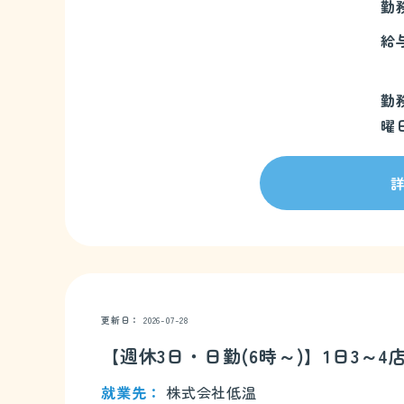
勤
給
勤
曜
更新日
2026-07-28
【週休3日・日勤(6時～)】1日3
就業先
株式会社低温