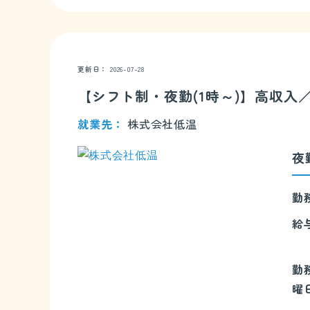
更新日
2026-07-28
【シフト制・夜勤(1時～)】高収
就業先
株式会社低温
夜
勤
給
勤
曜