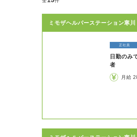
15
全
件
ミモザヘルパーステーション寒川 
正社員
日勤のみ
者
月給 2