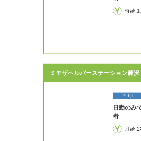
時給 1
ミモザヘルパーステーション藤沢 
正社員
日勤のみ
者
月給 2