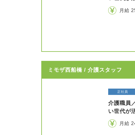
月給 2
ミモザ西船橋 / 介護スタッフ
正社員
介護職員
い世代が
月給 2