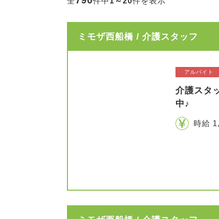
790
全
件中
1～20
件を表示
ミモザ西船橋 / 介護スタッフ
アルバイト
介護スタ
中♪
時給 1