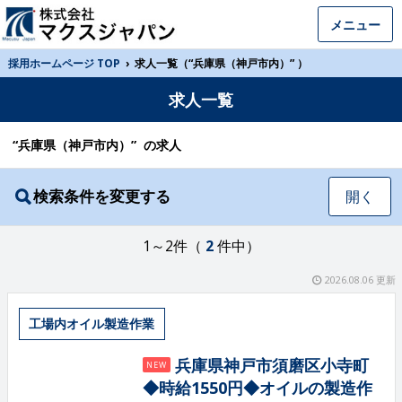
メニュー
採用ホームページ TOP
›
求人一覧（“兵庫県（神戸市内）” ）
求人一覧
“兵庫県（神戸市内）” の求人
検索条件を変更する
開く
1～2件（
2
件中）
2026.08.06 更新
工場内オイル製造作業
兵庫県神戸市須磨区小寺町
NEW
◆時給1550円◆オイルの製造作