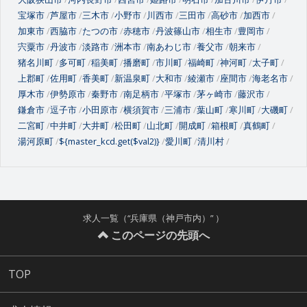
宝塚市
芦屋市
三木市
小野市
川西市
三田市
高砂市
加西市
加東市
西脇市
たつの市
赤穂市
丹波篠山市
相生市
豊岡市
宍粟市
丹波市
淡路市
洲本市
南あわじ市
養父市
朝来市
猪名川町
多可町
稲美町
播磨町
市川町
福崎町
神河町
太子町
上郡町
佐用町
香美町
新温泉町
大和市
綾瀬市
座間市
海老名市
厚木市
伊勢原市
秦野市
南足柄市
平塚市
茅ヶ崎市
藤沢市
鎌倉市
逗子市
小田原市
横須賀市
三浦市
葉山町
寒川町
大磯町
二宮町
中井町
大井町
松田町
山北町
開成町
箱根町
真鶴町
湯河原町
${master_kcd.get($val2)}
愛川町
清川村
求人一覧（“兵庫県（神戸市内）” ）
このページの先頭へ
TOP