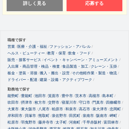
詳しく見る
応募する
職種で探す
営業
医療・介護・福祉
ファッション・アパレル
ヘルス・ビューティー
教育・保育
飲食・フード
販売・接客サービス
イベント・キャンペーン・アミューズメント
入出庫・商品管理・検品・検査
食品製造・加工
クレーン・玉掛
板金・塗装・溶接
搬入・搬出・設営
その他軽作業・製造・物流
ドライバー・配達
建築・設備・アクティブワーク
勤務地で探す
能勢町
豊能町
池田市
箕面市
豊中市
茨木市
高槻市
島本町
吹田市
摂津市
枚方市
交野市
寝屋川市
守口市
門真市
四條畷市
大東市
東大阪市
八尾市
柏原市
和泉市
高石市
泉大津市
忠岡町
岸和田市
貝塚市
熊取町
泉佐野市
田尻町
泉南市
阪南市
岬町
松原市
羽曳野市
藤井寺市
太子町
河南町
千早赤阪村
富田林市
大阪狭山市
河内長野市
西宮市
姫路市
明石市
加古川市
伊丹市