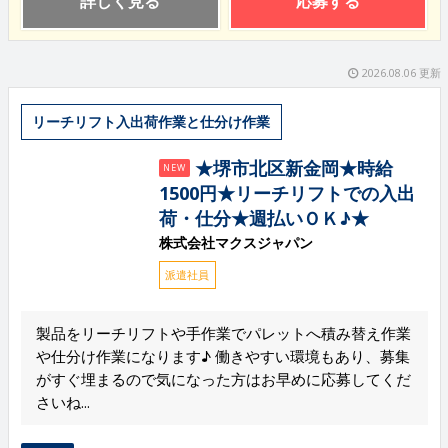
詳しく見る
応募する
2026.08.06 更新
リーチリフト入出荷作業と仕分け作業
★堺市北区新金岡★時給
NEW
1500円★リーチリフトでの入出
荷・仕分★週払いＯＫ♪★
株式会社マクスジャパン
派遣社員
製品をリーチリフトや手作業でパレットへ積み替え作業
や仕分け作業になります♪ 働きやすい環境もあり、募集
がすぐ埋まるので気になった方はお早めに応募してくだ
さいね...