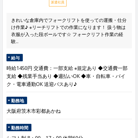
派遣社員
きれいな倉庫内でフォークリフトを使っての運搬・仕分
け作業♪ ※リーチリフトでの作業になります！ 扱う物は
衣服が入った段ボールです☆ フォークリフト作業の経
験...
給与
時給1450円 交通費：一部支給 ※規定あり ◆交通費一部
支給 ◆残業手当あり ◆週払いOK ◆車・自転車・バイ
ク・電車通勤OK 送迎バスあり♪
勤務地
大阪府茨木市彩都あかね
勤務時間
シフト制 8：00～17：00 休憩60分