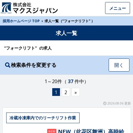
メニュー
採用ホームページ TOP
›
求人一覧（“フォークリフト” ）
求人一覧
“フォークリフト” の求人
検索条件を変更する
開く
1～20件（
37
件中）
1
2
»
2026.08.06 更新
冷蔵冷凍庫内でのリーチリフト作業
NEW（此花区舞洲）高時給
NEW