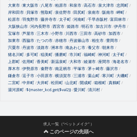
大東市
東大阪市
八尾市
柏原市
和泉市
高石市
泉大津市
忠岡町
岸和田市
貝塚市
熊取町
泉佐野市
田尻町
泉南市
阪南市
岬町
松原市
羽曳野市
藤井寺市
太子町
河南町
千早赤阪村
富田林市
大阪狭山市
河内長野市
西宮市
姫路市
明石市
加古川市
伊丹市
宝塚市
芦屋市
三木市
小野市
川西市
三田市
高砂市
加西市
加東市
西脇市
たつの市
赤穂市
丹波篠山市
相生市
豊岡市
宍粟市
丹波市
淡路市
洲本市
南あわじ市
養父市
朝来市
猪名川町
多可町
稲美町
播磨町
市川町
福崎町
神河町
太子町
上郡町
佐用町
香美町
新温泉町
大和市
綾瀬市
座間市
海老名市
厚木市
伊勢原市
秦野市
南足柄市
平塚市
茅ヶ崎市
藤沢市
鎌倉市
逗子市
小田原市
横須賀市
三浦市
葉山町
寒川町
大磯町
二宮町
中井町
大井町
松田町
山北町
開成町
箱根町
真鶴町
湯河原町
${master_kcd.get($val2)}
愛川町
清川村
求人一覧（“ベットメイク” ）
このページの先頭へ