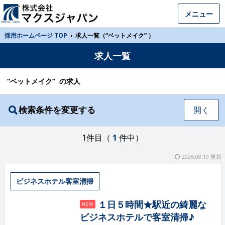
メニュー
採用ホームページ TOP
›
求人一覧（“ベットメイク” ）
求人一覧
“ベットメイク” の求人
検索条件を変更する
開く
1件目（
1
件中）
2026.08.10 更新
ビジネスホテル客室清掃
１日５時間★駅近の綺麗な
NEW
ビジネスホテルで客室清掃♪