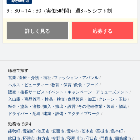
9：30～14：30（実働5時間） 週3～5 シフト制
詳しく見る
応募する
職種で探す
営業
医療・介護・福祉
ファッション・アパレル
ヘルス・ビューティー
教育・保育
飲食・フード
販売・接客サービス
イベント・キャンペーン・アミューズメント
入出庫・商品管理・検品・検査
食品製造・加工
クレーン・玉掛
板金・塗装・溶接
搬入・搬出・設営
その他軽作業・製造・物流
ドライバー・配達
建築・設備・アクティブワーク
勤務地で探す
能勢町
豊能町
池田市
箕面市
豊中市
茨木市
高槻市
島本町
吹田市
摂津市
枚方市
交野市
寝屋川市
守口市
門真市
四條畷市