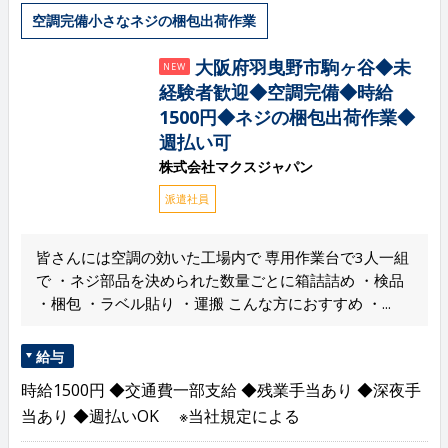
空調完備小さなネジの梱包出荷作業
大阪府羽曳野市駒ヶ谷◆未
NEW
経験者歓迎◆空調完備◆時給
1500円◆ネジの梱包出荷作業◆
週払い可
株式会社マクスジャパン
派遣社員
皆さんには空調の効いた工場内で 専用作業台で3人一組
で ・ネジ部品を決められた数量ごとに箱詰詰め ・検品
・梱包 ・ラベル貼り ・運搬 こんな方におすすめ ・...
給与
時給1500円 ◆交通費一部支給 ◆残業手当あり ◆深夜手
当あり ◆週払いOK ※当社規定による