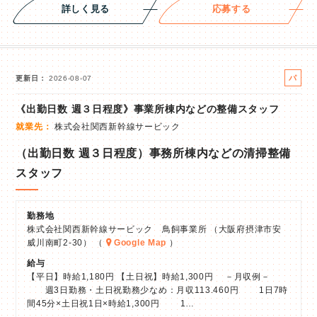
詳しく見る
応募する
パ
更新日
2026-08-07
ー
《出勤日数 週３日程度》事業所棟内などの整備スタッフ
ト
就業先
株式会社関西新幹線サービック
（出勤日数 週３日程度）事務所棟内などの清掃整備
スタッフ
勤務地
株式会社関西新幹線サービック 鳥飼事業所 （大阪府摂津市安
威川南町2-30） （
Google Map
）
給与
【平日】時給1,180円 【土日祝】時給1,300円 －月収例－
週3日勤務・土日祝勤務少なめ：月収113.460円 1日7時
間45分×土日祝1日×時給1,300円 1…