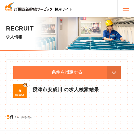
採用サイト
RECRUIT
求人情報
条件を指定する
摂津市安威川 の求人検索結果
5
RESULT
5
件
1～5件を表示