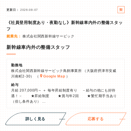
契
更新日
2026-08-07
約
《社員登用制度あり・夜勤なし》新幹線車内外の整備スタッ
社
フ
員
就業先
株式会社関西新幹線サービック
新幹線車内外の整備スタッフ
勤務地
株式会社関西新幹線サービック鳥飼事業所 （大阪府摂津市安威
川南町2-30） （
Google Map
）
給与
月給 207,000円～ ＋ 毎年昇給制度有り －給与の他にも好待
遇！－ ★昇給制度 ★賞与年2回 ★繁忙期手当あり
（但し条件あり） …
詳しく見る
応募する