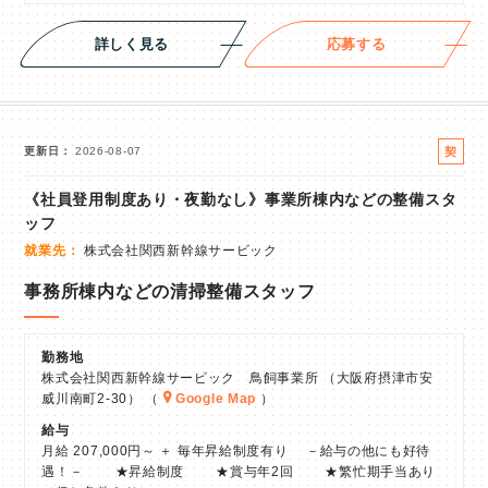
詳しく見る
応募する
契
更新日
2026-08-07
約
《社員登用制度あり・夜勤なし》事業所棟内などの整備スタ
社
ッフ
員
就業先
株式会社関西新幹線サービック
事務所棟内などの清掃整備スタッフ
勤務地
株式会社関西新幹線サービック 鳥飼事業所 （大阪府摂津市安
威川南町2-30） （
Google Map
）
給与
月給 207,000円～ ＋ 毎年昇給制度有り －給与の他にも好待
遇！－ ★昇給制度 ★賞与年2回 ★繁忙期手当あり