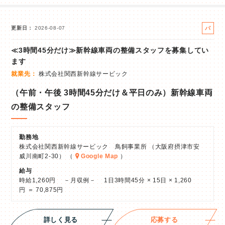
パ
更新日
2026-08-07
ー
≪3時間45分だけ≫新幹線車両の整備スタッフを募集してい
ト
ます
就業先
株式会社関西新幹線サービック
（午前・午後 3時間45分だけ＆平日のみ）新幹線車両
の整備スタッフ
勤務地
株式会社関西新幹線サービック 鳥飼事業所 （大阪府摂津市安
威川南町2-30） （
Google Map
）
給与
時給1,260円 －月収例－ 1日3時間45分 × 15日 × 1,260
円 ＝ 70,875円
詳しく見る
応募する