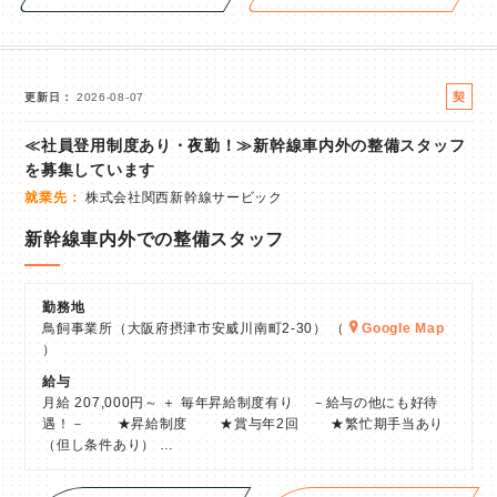
契
更新日
2026-08-07
約
≪社員登用制度あり・夜勤！≫新幹線車内外の整備スタッフ
社
を募集しています
員
就業先
株式会社関西新幹線サービック
新幹線車内外での整備スタッフ
勤務地
鳥飼事業所（大阪府摂津市安威川南町2-30） （
Google Map
）
給与
月給 207,000円～ ＋ 毎年昇給制度有り －給与の他にも好待
遇！－ ★昇給制度 ★賞与年2回 ★繁忙期手当あり
（但し条件あり） …