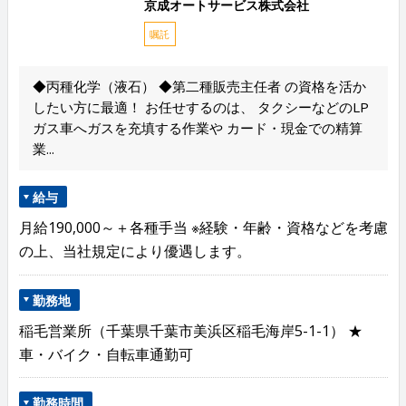
京成オートサービス株式会社
嘱託
◆丙種化学（液石） ◆第二種販売主任者 の資格を活か
したい方に最適！ お任せするのは、 タクシーなどのLP
ガス車へガスを充填する作業や カード・現金での精算
業...
給与
月給190,000～＋各種手当 ※経験・年齢・資格などを考慮
の上、当社規定により優遇します。
勤務地
稲毛営業所（千葉県千葉市美浜区稲毛海岸5-1-1） ★
車・バイク・自転車通勤可
勤務時間