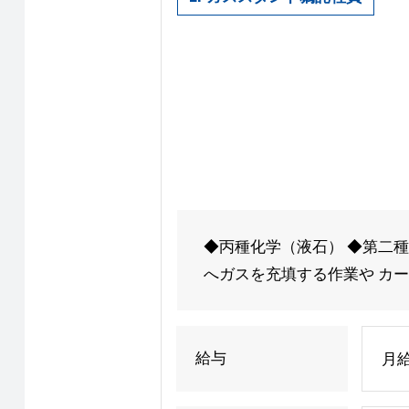
◆丙種化学（液石） ◆第二種
へガスを充填する作業や カー
給与
月