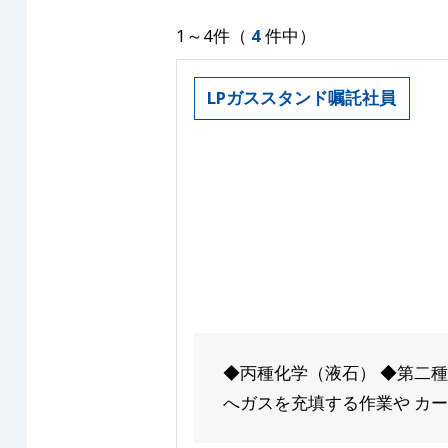
1～4件（
4
件中）
LPガススタンド嘱託社員
◆丙種化学（液石） ◆第二種
へガスを充填する作業や カー