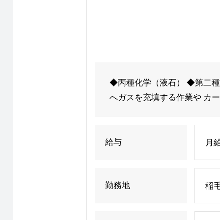
◆丙種化学（液石） ◆第二種
へガスを充填する作業や カー
給与
月
勤務地
稲