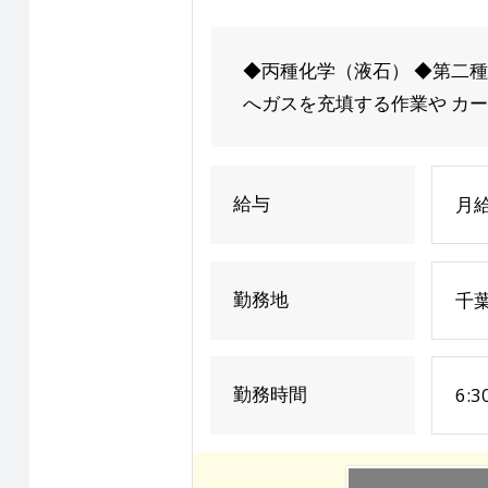
◆丙種化学（液石） ◆第二種
へガスを充填する作業や カー
給与
月
勤務地
千
勤務時間
6: