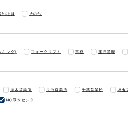
契約社員
その他
ッキング)
フォークリフト
事務
運行管理
厚木営業所
長沼営業所
千葉営業所
埼玉
NQ厚木センター