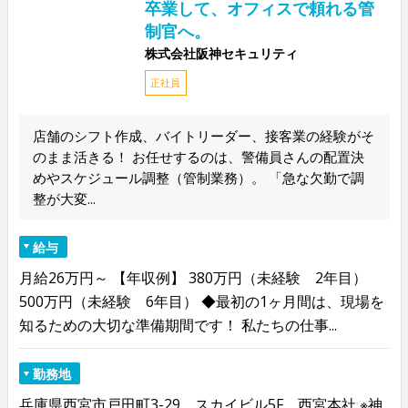
卒業して、オフィスで頼れる管
制官へ。
株式会社阪神セキュリティ
正社員
店舗のシフト作成、バイトリーダー、接客業の経験がそ
のまま活きる！ お任せするのは、警備員さんの配置決
めやスケジュール調整（管制業務）。 「急な欠勤で調
整が大変...
給与
月給26万円～ 【年収例】 380万円（未経験 2年目）
500万円（未経験 6年目） ◆最初の1ヶ月間は、現場を
知るための大切な準備期間です！ 私たちの仕事...
勤務地
兵庫県西宮市戸田町3-29 スカイビル5F 西宮本社 ※神