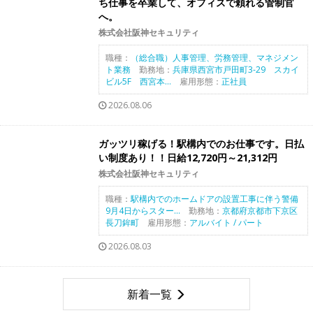
ち仕事を卒業して、オフィスで頼れる管制官
へ。
株式会社阪神セキュリティ
職種：
（総合職）人事管理、労務管理、マネジメン
ト業務
勤務地：
兵庫県西宮市戸田町3-29 スカイ
ビル5F 西宮本...
雇用形態：
正社員
2026.08.06
ガッツリ稼げる！駅構内でのお仕事です。日払
い制度あり！！日給12,720円～21,312円
株式会社阪神セキュリティ
職種：
駅構内でのホームドアの設置工事に伴う警備
9月4日からスター...
勤務地：
京都府京都市下京区
長刀鉾町
雇用形態：
アルバイト / パート
2026.08.03
新着一覧