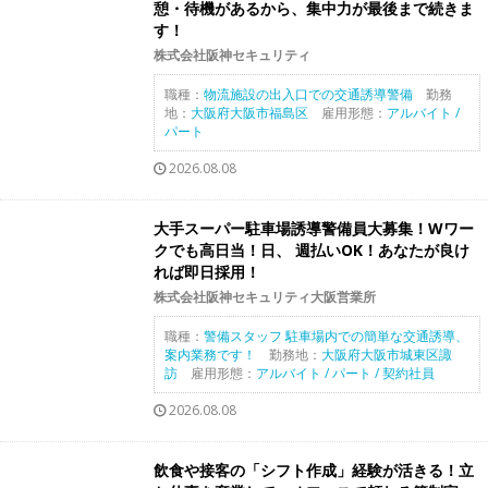
憩・待機があるから、集中力が最後まで続きま
す！
株式会社阪神セキュリティ
職種：
物流施設の出入口での交通誘導警備
勤務
地：
大阪府大阪市福島区
雇用形態：
アルバイト /
パート
2026.08.08
大手スーパー駐車場誘導警備員大募集！Wワー
クでも高日当！日、 週払いOK！あなたが良け
れば即日採用！
株式会社阪神セキュリティ大阪営業所
職種：
警備スタッフ 駐車場内での簡単な交通誘導、
案内業務です！
勤務地：
大阪府大阪市城東区諏
訪
雇用形態：
アルバイト / パート / 契約社員
2026.08.08
飲食や接客の「シフト作成」経験が活きる！立