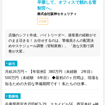
卒業して、オフィスで頼れる管
制官へ。
株式会社阪神セキュリティ
正社員
店舗のシフト作成、バイトリーダー、接客業の経験がそ
のまま活きる！ お任せするのは、警備員さんの配置決
めやスケジュール調整（管制業務）。 「急な欠勤で調
整が大変...
給与
月給26万円～ 【年収例】 380万円（未経験 2年目）
500万円（未経験 6年目） ◆最初の1ヶ月間は、現場を
知るための大切な準備期間です！ 私たちの仕事...
勤務地
兵庫県西宮市戸田町3-29 スカイビル5F 西宮本社 ※神