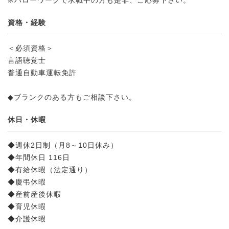
※ハローワークで求職中の方も是非、ご応募下さい。
資格・経験
＜必須資格＞
言語聴覚士
普通自動車運転免許
◆ブランクのある方もご相談下さい。
休日・休暇
◆週休2日制（月8～10日休み）
◆年間休日 116日
◆有給休暇（法定通り）
◆慶弔休暇
◆産前産後休暇
◆育児休暇
◆介護休暇