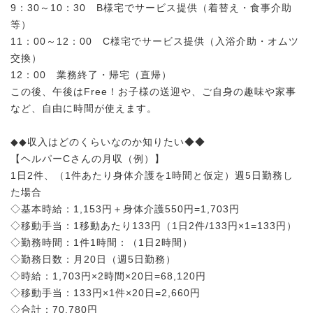
9：30～10：30 B様宅でサービス提供（着替え・食事介助
等）
11：00～12：00 C様宅でサービス提供（入浴介助・オムツ
交換）
12：00 業務終了・帰宅（直帰）
この後、午後はFree！お子様の送迎や、ご自身の趣味や家事
など、自由に時間が使えます。
◆◆収入はどのくらいなのか知りたい◆◆
【ヘルパーCさんの月収（例）】
1日2件、（1件あたり身体介護を1時間と仮定）週5日勤務し
た場合
◇基本時給：1,153円＋身体介護550円=1,703円
◇移動手当：1移動あたり133円（1日2件/133円×1=133円）
◇勤務時間：1件1時間：（1日2時間）
◇勤務日数：月20日（週5日勤務）
◇時給：1,703円×2時間×20日=68,120円
◇移動手当：133円×1件×20日=2,660円
◇合計：70,780円