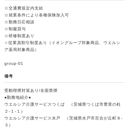
☆交通費規定内支給
☆就業条件により各種保険加入可
☆勤務日応相談
☆制服貸与
☆研修制度あり
☆従業員割引制度あり（イオングループ対象商品、ウエルシ
ア薬局対象商品）
group-01
備考
受動喫煙対策あり/全面禁煙
●勤務地紹介●
ウエルシア介護サービスつくば （茨城県つくば市豊里の杜
２-１-１）
ウエルシア介護サービス水戸 （茨城県水戸市百合が丘町８-
３）