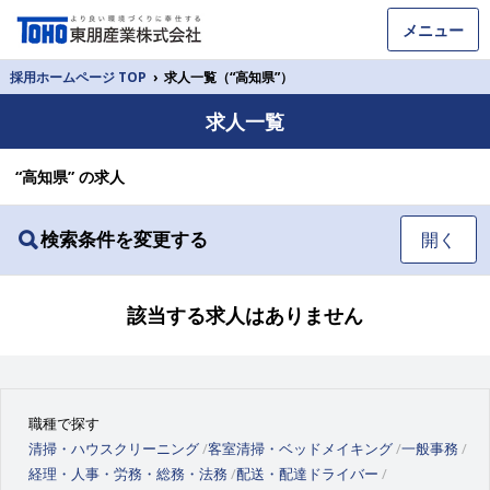
メニュー
採用ホームページ TOP
›
求人一覧（“高知県”）
求人一覧
“高知県” の求人
検索条件を変更する
開く
該当する求人はありません
職種で探す
清掃・ハウスクリーニング
客室清掃・ベッドメイキング
一般事務
経理・人事・労務・総務・法務
配送・配達ドライバー