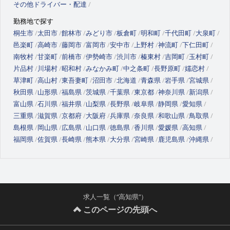
その他ドライバー・配達
勤務地で探す
桐生市
太田市
館林市
みどり市
板倉町
明和町
千代田町
大泉町
邑楽町
高崎市
藤岡市
富岡市
安中市
上野村
神流町
下仁田町
南牧村
甘楽町
前橋市
伊勢崎市
渋川市
榛東村
吉岡町
玉村町
片品村
川場村
昭和村
みなかみ町
中之条町
長野原町
嬬恋村
草津町
高山村
東吾妻町
沼田市
北海道
青森県
岩手県
宮城県
秋田県
山形県
福島県
茨城県
千葉県
東京都
神奈川県
新潟県
富山県
石川県
福井県
山梨県
長野県
岐阜県
静岡県
愛知県
三重県
滋賀県
京都府
大阪府
兵庫県
奈良県
和歌山県
鳥取県
島根県
岡山県
広島県
山口県
徳島県
香川県
愛媛県
高知県
福岡県
佐賀県
長崎県
熊本県
大分県
宮崎県
鹿児島県
沖縄県
求人一覧（“高知県”）
このページの先頭へ