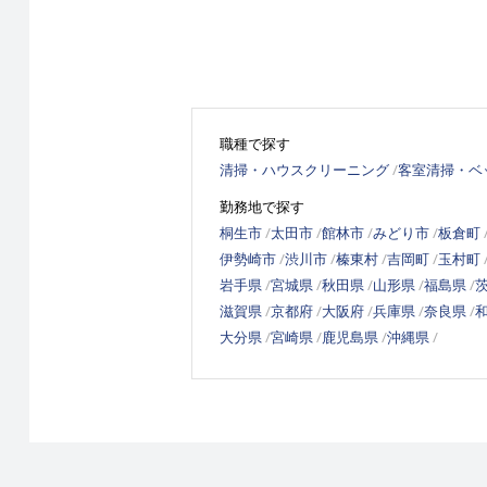
職種で探す
清掃・ハウスクリーニング
客室清掃・ベ
勤務地で探す
桐生市
太田市
館林市
みどり市
板倉町
伊勢崎市
渋川市
榛東村
吉岡町
玉村町
岩手県
宮城県
秋田県
山形県
福島県
滋賀県
京都府
大阪府
兵庫県
奈良県
大分県
宮崎県
鹿児島県
沖縄県