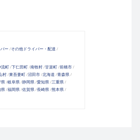
イバー
その他ドライバー・配達
神流町
下仁田町
南牧村
甘楽町
前橋市
山村
東吾妻町
沼田市
北海道
青森県
野県
岐阜県
静岡県
愛知県
三重県
知県
福岡県
佐賀県
長崎県
熊本県