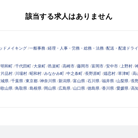
該当する求人はありません
ッドメイキング
一般事務
経理・人事・労務・総務・法務
配送・配達ドラ
明和町
千代田町
大泉町
邑楽町
高崎市
藤岡市
富岡市
安中市
上野村
片品村
川場村
昭和村
みなかみ町
中之条町
長野原町
嬬恋村
草津町
高
茨城県
千葉県
東京都
神奈川県
新潟県
富山県
石川県
福井県
山梨県
長
和歌山県
鳥取県
島根県
岡山県
広島県
山口県
徳島県
香川県
愛媛県
高