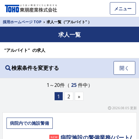
メニュー
採用ホームページ TOP
›
求人一覧（“アルバイト” ）
求人一覧
“アルバイト” の求人
検索条件を変更する
開く
1～20件（
25
件中）
1
2
»
2026.08.05 更新
病院内での施設警備
病院施設の警備業務/パート/
NEW