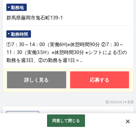
勤務地
群馬県藤岡市鬼石町139-1
勤務時間
①7：30～14：00（実働6H)※休憩時間90分 ②7：30～
11：30（実働3.5H）※休憩時間30分 ※シフトによる①の
勤務を週3日、②の勤務を週1日＝...
詳しく見る
応募する
2026.06.24 更新
清掃スタッフ
同意して閉じる
日常清掃/パート/週5日の勤務/