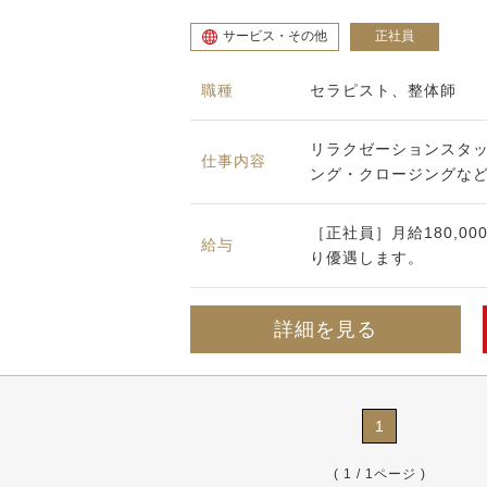
サービス・その他
正社員
職種
セラピスト、整体師
リラクゼーションスタ
仕事内容
ング・クロージングなど
［正社員］月給180,00
給与
り優遇します。
詳細を見る
1
( 1 / 1ページ )