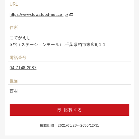
URL
https://www.towafood-net.co.jp/
住所
こてがえし
S館（ステーションモール）:千葉県柏市末広町1-1
電話番号
04-7148-2087
担当
西村
応募する
掲載期間：2021/05/28～2030/12/31