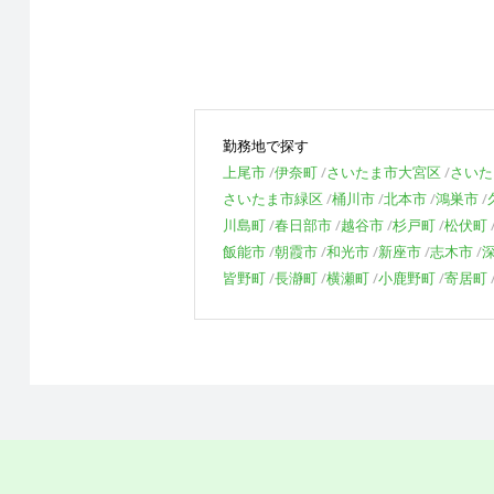
勤務地で探す
上尾市
伊奈町
さいたま市大宮区
さいた
さいたま市緑区
桶川市
北本市
鴻巣市
川島町
春日部市
越谷市
杉戸町
松伏町
飯能市
朝霞市
和光市
新座市
志木市
皆野町
長瀞町
横瀬町
小鹿野町
寄居町