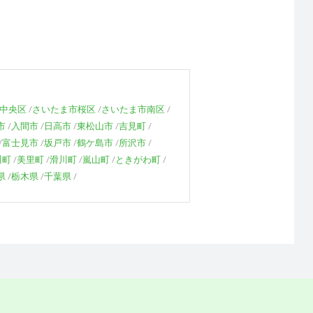
中央区
さいたま市桜区
さいたま市南区
市
入間市
日高市
東松山市
吉見町
富士見市
坂戸市
鶴ケ島市
所沢市
川町
美里町
滑川町
嵐山町
ときがわ町
県
栃木県
千葉県