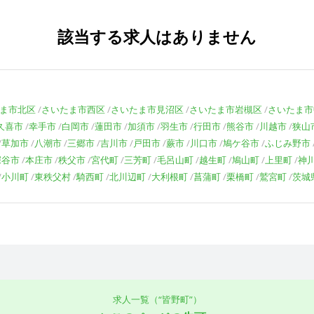
該当する求人はありません
ま市北区
さいたま市西区
さいたま市見沼区
さいたま市岩槻区
さいたま市
久喜市
幸手市
白岡市
蓮田市
加須市
羽生市
行田市
熊谷市
川越市
狭山
草加市
八潮市
三郷市
吉川市
戸田市
蕨市
川口市
鳩ケ谷市
ふじみ野市
深谷市
本庄市
秩父市
宮代町
三芳町
毛呂山町
越生町
鳩山町
上里町
神
小川町
東秩父村
騎西町
北川辺町
大利根町
菖蒲町
栗橋町
鷲宮町
茨城
求人一覧（“皆野町”）