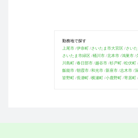
勤務地で探す
上尾市
伊奈町
さいたま市大宮区
さいた
さいたま市緑区
桶川市
北本市
鴻巣市
川島町
春日部市
越谷市
杉戸町
松伏町
飯能市
朝霞市
和光市
新座市
志木市
皆野町
長瀞町
横瀬町
小鹿野町
寄居町