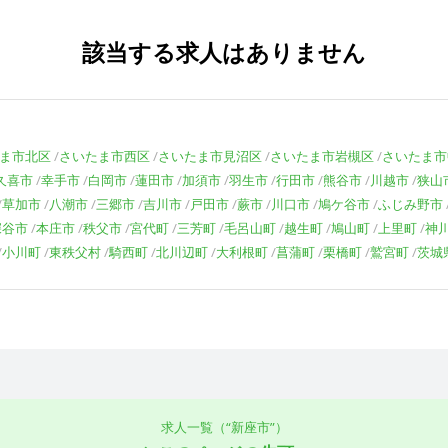
該当する求人はありません
ま市北区
さいたま市西区
さいたま市見沼区
さいたま市岩槻区
さいたま市
久喜市
幸手市
白岡市
蓮田市
加須市
羽生市
行田市
熊谷市
川越市
狭山
草加市
八潮市
三郷市
吉川市
戸田市
蕨市
川口市
鳩ケ谷市
ふじみ野市
深谷市
本庄市
秩父市
宮代町
三芳町
毛呂山町
越生町
鳩山町
上里町
神
小川町
東秩父村
騎西町
北川辺町
大利根町
菖蒲町
栗橋町
鷲宮町
茨城
求人一覧（“新座市”）