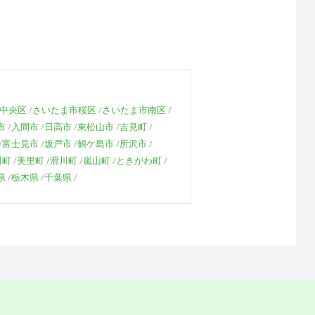
中央区
さいたま市桜区
さいたま市南区
市
入間市
日高市
東松山市
吉見町
富士見市
坂戸市
鶴ケ島市
所沢市
川町
美里町
滑川町
嵐山町
ときがわ町
県
栃木県
千葉県