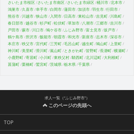
さいたま市桜区
さいたま市南区
さいたま市緑区
桶川市
北本市
鴻巣市
久喜市
幸手市
白岡市
蓮田市
加須市
羽生市
行田市
熊谷市
川越市
狭山市
入間市
日高市
東松山市
吉見町
川島町
春日部市
越谷市
杉戸町
松伏町
草加市
八潮市
三郷市
吉川市
戸田市
蕨市
川口市
鳩ケ谷市
ふじみ野市
富士見市
坂戸市
鶴ケ島市
所沢市
飯能市
朝霞市
和光市
新座市
志木市
深谷市
本庄市
秩父市
宮代町
三芳町
毛呂山町
越生町
鳩山町
上里町
神川町
美里町
滑川町
嵐山町
ときがわ町
皆野町
長瀞町
横瀬町
小鹿野町
寄居町
小川町
東秩父村
騎西町
北川辺町
大利根町
菖蒲町
栗橋町
鷲宮町
茨城県
栃木県
千葉県
求人一覧（“ふじみ野市”）
このページの先頭へ
TOP