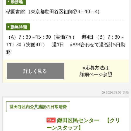
勤務地
砧図書館 （東京都世田谷区祖師谷3－10－4）
勤務時間
（A）7：30～15：30（実働7ｈ） 週4日 （B）7：30～
11：30（実働4ｈ） 週1日 ※A/B合わせて週合計5日勤
務
※応募方法は
詳しく見る
詳細ページ参照
2026.08.03 更新
世田谷区内公共施設の日常清掃
鎌田区民センター 【クリ
NEW
ーンスタッフ】