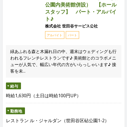
公園内美術館併設） 【ホール
スタッフ】 パート・アルバイ
ト♪
株式会社 世田谷サービス公社
アルバイト
パート
緑あふれる森と木漏れ日の中、週末はウェディングも行
われるフレンチレストランです♪ 美術館とのコラボメニ
ューが人気で、幅広い年代の方がいらっしゃいます♪ 接
客を未...
給与
時給1,630円（土日は時給100円UP）
勤務地
レストラン ル・ジャルダン（世田谷区砧公園1-2）