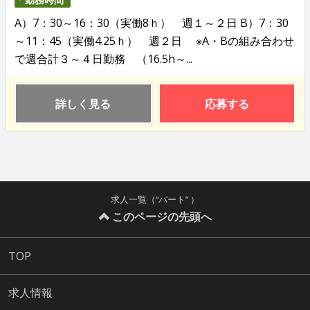
A）7：30～16：30（実働8ｈ） 週１～２日 B）7：30
～11：45（実働4.25ｈ） 週２日 ※A・Bの組み合わせ
で週合計３～４日勤務 （16.5h～...
詳しく見る
応募する
求人一覧（“パート” ）
このページの先頭へ
TOP
求人情報