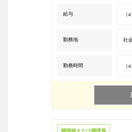
給与
（a
勤務地
社
勤務時間
（a）
調理師または調理員