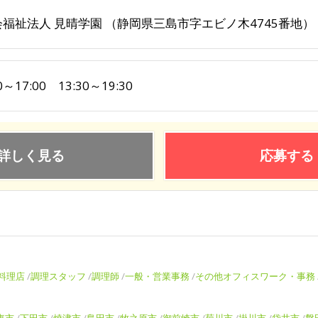
会福祉法人 見晴学園 （静岡県三島市字エビノ木4745番地）
0～17:00 13:30～19:30
詳しく見る
応募する
料理店
調理スタッフ
調理師
一般・営業事務
その他オフィスワーク・事務
東市
下田市
焼津市
島田市
牧之原市
御前崎市
菊川市
掛川市
袋井市
磐