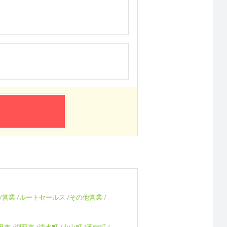
営業
ルートセールス
その他営業
田市
湖西市
清水町
小山町
函南町