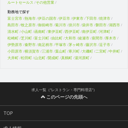
ルートセールス
その他営業
勤務地で探す
富士宮市
熱海市
伊豆の国市
伊豆市
伊東市
下田市
焼津市
島田市
牧之原市
御前崎市
菊川市
掛川市
袋井市
磐田市
湖西市
清水町
小山町
函南町
東伊豆町
西伊豆町
南伊豆町
河津町
松崎町
芝川町
富士川町
由比町
大和市
綾瀬市
座間市
厚木市
伊勢原市
秦野市
南足柄市
平塚市
茅ヶ崎市
藤沢市
逗子市
小田原市
横須賀市
三浦市
葉山町
寒川町
大磯町
二宮町
中井町
大井町
松田町
山北町
開成町
真鶴町
湯河原町
求人一覧（“レストラン・専門料理店”）
このページの先頭へ
TOP