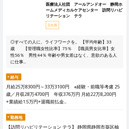
医療法人社団 アールアンドオー 静岡ホ
ームメディカルケアセンター 訪問リハビ
リテーション テラ
正社員
◎すべての人に、ライフワークを。 【平均年齢】33
歳 【管理職女性比率】75％ 【職員男女比率】女
性56％ 男性44％ 年齢や男女差はなく、意欲のある人
に仕事...
給与
月給25万8300円～33万3100円 ※経験・前職等考慮 25
歳／月収28万4700円 年収376万円 月給22万8,200円
+業績給1.5万円+退職前払金...
勤務地
【訪問リハビリテーション テラ】 静岡県静岡市葵区柚