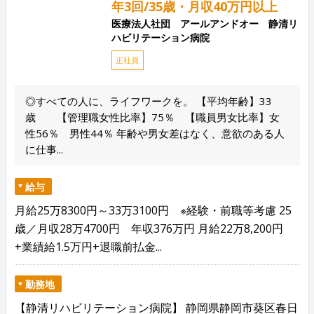
年3回/35歳・月収40万円以上
医療法人社団 アールアンドオー 静清リ
ハビリテーション病院
正社員
◎すべての人に、ライフワークを。 【平均年齢】33
歳 【管理職女性比率】75％ 【職員男女比率】女
性56％ 男性44％ 年齢や男女差はなく、意欲のある人
に仕事...
給与
月給25万8300円～33万3100円 ※経験・前職等考慮 25
歳／月収28万4700円 年収376万円 月給22万8,200円
+業績給1.5万円+退職前払金...
勤務地
【静清リハビリテーション病院】 静岡県静岡市葵区春日