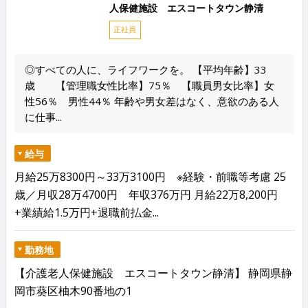
人保健施設 エスコートタウン静清
正社員
◎すべての人に、ライフワークを。 【平均年齢】33
歳 【管理職女性比率】75％ 【職員男女比率】女
性56％ 男性44％ 年齢や男女差はなく、意欲のある人
に仕事...
給与
月給25万8300円～33万3100円 ※経験・前職等考慮 25
歳／月収28万4700円 年収376万円 月給22万8,200円
+業績給1.5万円+退職前払金...
勤務地
【介護老人保健施設 エスコートタウン静清】 静岡県静
岡市葵区柚木90番地の1